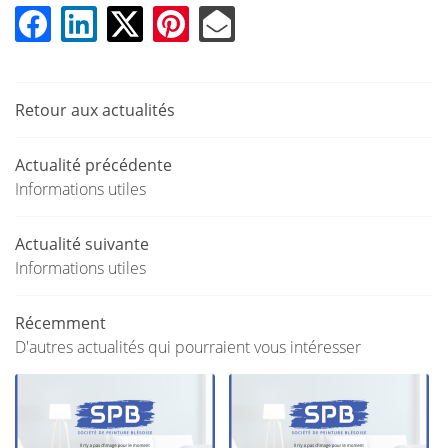
UNE QUESTION
TURE INTÉRIEURE
EMENT DE FAÇADE
02 54 45 33 
Retour aux actualités
ATION THERMIQUE
EN IMAGE
Actualité précédente
Informations utiles
ACTUALITÉS
RESTEZ INFOR
Actualité suivante
AVIS
INSCRIPTION NEWS
Informations utiles
CONTACT
Récemment
D'autres actualités qui pourraient vous intéresser