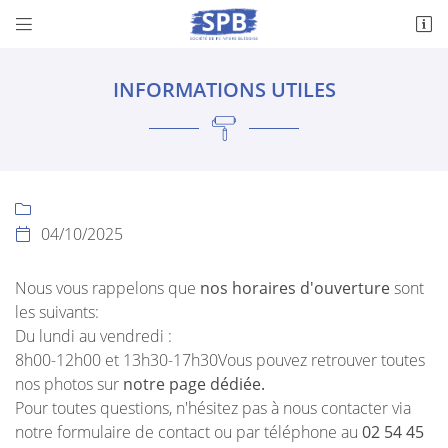


169 Rue le Verrier
41350 Vineuil
INFORMATIONS UTILES
02 54 45 33 90

04/10/2025

Nous vous rappelons que
nos horaires d'ouverture
sont
les suivants:
Adresse email de réception

Du lundi au vendredi :
8h00-12h00 et 13h30-17h30Vous pouvez retrouver toutes
Recopier le code ci-contre

nos photos sur
notre page dédiée.
Pour toutes questions, n'hésitez pas à nous contacter via
Rafraîchir le captcha

notre formulaire de contact ou par téléphone au
02 54 45