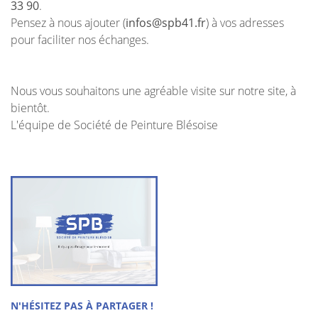
33 90
.
Pensez à nous ajouter (
infos@spb41.fr
) à vos adresses
pour faciliter nos échanges.
En cochant cette case, vous consentez à recevoir nos propositions
commerciales à l'adresse email indiqué ci-dessus. Vous pouvez vous
Nous vous souhaitons une agréable visite sur notre site, à
désinscrire à tout moment en utilisant
le formulaire de désinscription
.
bientôt.
INSCRIPTION
L'équipe de Société de Peinture Blésoise
ACCUEIL
N'HÉSITEZ PAS À PARTAGER !