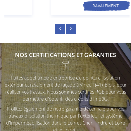
RAVALEMENT
ACCUEIL
UNE QUESTION
TURE INTÉRIEURE
EMENT DE FAÇADE
02 54 45 33 
NOS CERTIFICATIONS ET GARANTIES
ATION THERMIQUE
EN IMAGE
Faites appel à notre entreprise de peinture, isolation
extérieur et ravalement de façade à Vineuil (41), Blois, pour
ACTUALITÉS
réaliser vos travaux. Nous sommes certifiés RGE pour vous
RESTEZ INFOR
permettre d'obtenir des crédits d'impôts.
AVIS
INSCRIPTION NEWS
Profitez également de notre garantie décennale pour vos
travaux d'isolation thermique par l'extérieur et système
CONTACT
d'imperméabilisation dans le Loir-et-Cher, l'Indre-et-Loire
et le Loiret :