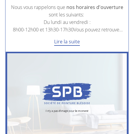
Nous vous rappelons que
nos horaires d'ouverture
sont les suivants:
Du lundi au vendredi :
8h00-12h00 et 13h30-17h30Vous pouvez retrouver
toutes nos photos sur
notre page dédiée.
Lire la suite
Pour toutes questions, n'hésitez pas à nous contacter
via notre formulaire de contact ou par téléphone au
02 54 45 33 90
.
Pensez à nous ajouter (
infos@spb41.fr
) à vos
adresses pour faciliter nos échanges.
Nous vous souhaitons une agréable visite sur notre
site, à bientôt.
L'équipe de Société de Peinture Blésoise