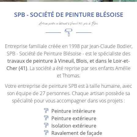
SPB - SOCIÉTÉ DE PEINTURE BLÉSOISE
Artisan peintre en bâtiment à Vineuil (41), près de Blois
En cochant cette case, vous consentez à recevoir nos propositions
commerciales à l'adresse email indiqué ci-dessus. Vous pouvez vous
désinscrire à tout moment en utilisant
le formulaire de désinscription
.
Entreprise familiale créée en 1998 par Jean-Claude Bodier,
INSCRIPTION
SPB - Société de Peinture Blésoise - est le spécialiste des
travaux de peinture à Vineuil, Blois, et dans le Loir-et-
Cher (41)
. La société a été reprise par ses enfants Amélie
et Thomas.
Votre entreprise de peinture SPB est à taille humaine, avec
son équipe de 27 personnes. Chaque artisan possède sa
spécialité pour vous accompagner dans vos projets :
Peinture intérieure
Peinture extérieure
Isolation extérieure
Ravalement de façade