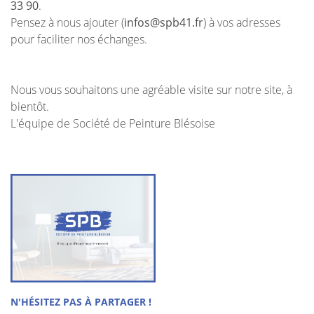
33 90
.
Pensez à nous ajouter (
infos@spb41.fr
) à vos adresses
pour faciliter nos échanges.
En cochant cette case, vous consentez à recevoir nos propositions
commerciales à l'adresse email indiqué ci-dessus. Vous pouvez vous
Nous vous souhaitons une agréable visite sur notre site, à
désinscrire à tout moment en utilisant
le formulaire de désinscription
.
bientôt.
INSCRIPTION
L'équipe de Société de Peinture Blésoise
ACCUEIL
N'HÉSITEZ PAS À PARTAGER !