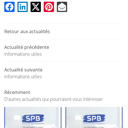
UNE QUESTION
TURE INTÉRIEURE
EMENT DE FAÇADE
02 54 45 33 
Retour aux actualités
ATION THERMIQUE
EN IMAGE
Actualité précédente
Informations utiles
ACTUALITÉS
RESTEZ INFOR
Actualité suivante
AVIS
INSCRIPTION NEWS
Informations utiles
CONTACT
Récemment
D'autres actualités qui pourraient vous intéresser