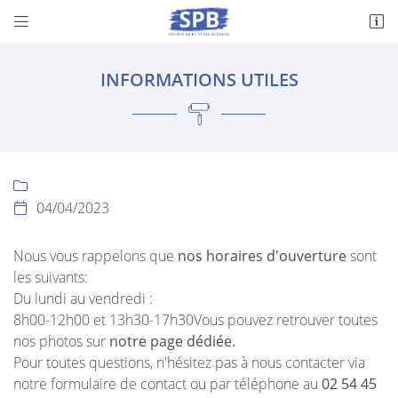


169 Rue le Verrier
41350 Vineuil
INFORMATIONS UTILES
02 54 45 33 90

04/04/2023

Nous vous rappelons que
nos horaires d'ouverture
sont
les suivants:
Adresse email de réception

Du lundi au vendredi :
8h00-12h00 et 13h30-17h30Vous pouvez retrouver toutes
Recopier le code ci-contre

nos photos sur
notre page dédiée.
Pour toutes questions, n'hésitez pas à nous contacter via
Rafraîchir le captcha

notre formulaire de contact ou par téléphone au
02 54 45