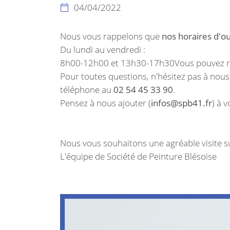
04/04/2022
Recopier le code ci-contre


Rafraîchir le captcha

Nous vous rappelons que
nos horaires d'o
Du lundi au vendredi :
En cochant cette case, vous consentez à recevoir nos propositions
8h00-12h00 et 13h30-17h30Vous pouvez re
commerciales à l'adresse email indiqué ci-dessus. Vous pouvez vou
désinscrire à tout moment en utilisant
le formulaire de désinscripti
Pour toutes questions, n'hésitez pas à nous
téléphone au
02 54 45 33 90
.
INSCRIPTION
Pensez à nous ajouter (
infos@spb41.fr
) à 
Nous vous souhaitons une agréable visite sur
L'équipe de Société de Peinture Blésoise