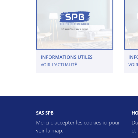
INFORMATIONS UTILES
INF
VOIR L'ACTUALITÉ
VOIR
SAS SPB
HO
Merci d'accepter les cookies
ici
pour
Du
voir la map.
et