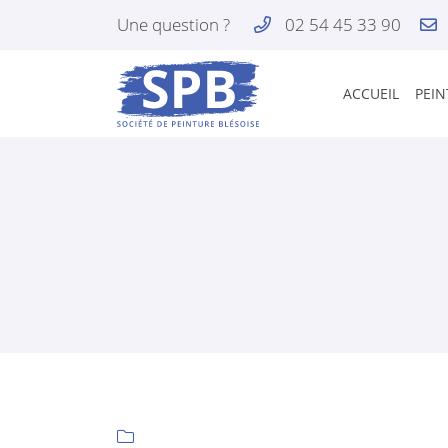
Une question ?
02 54 45 33 90
169 Rue le Verrier
41350 Vineuil
ACCUEIL
PEIN
02 54 45 33 90
Adresse email de réception

