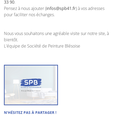
33 90
.
Pensez à nous ajouter (
infos@spb41.fr
) à vos adresses
pour faciliter nos échanges.
En cochant cette case, vous consentez à recevoir nos propositions
commerciales à l'adresse email indiqué ci-dessus. Vous pouvez vous
Nous vous souhaitons une agréable visite sur notre site, à
désinscrire à tout moment en utilisant
le formulaire de désinscription
.
bientôt.
INSCRIPTION
L'équipe de Société de Peinture Blésoise
ACCUEIL
N'HÉSITEZ PAS À PARTAGER !