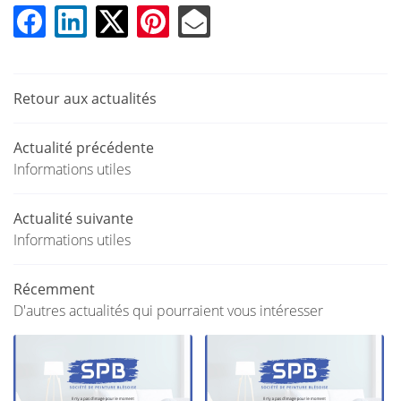
UNE QUESTION
TURE INTÉRIEURE
EMENT DE FAÇADE
02 54 45 33 
Retour aux actualités
ATION THERMIQUE
EN IMAGE
Actualité précédente
Informations utiles
ACTUALITÉS
RESTEZ INFOR
Actualité suivante
AVIS
INSCRIPTION NEWS
Informations utiles
CONTACT
Récemment
D'autres actualités qui pourraient vous intéresser