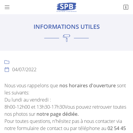


169 Rue le Verrier
41350 Vineuil
INFORMATIONS UTILES
02 54 45 33 90

04/07/2022

Nous vous rappelons que
nos horaires d'ouverture
sont
les suivants:
Adresse email de réception

Du lundi au vendredi :
8h00-12h00 et 13h30-17h30Vous pouvez retrouver toutes
Recopier le code ci-contre

nos photos sur
notre page dédiée.
Pour toutes questions, n'hésitez pas à nous contacter via
Rafraîchir le captcha

notre formulaire de contact ou par téléphone au
02 54 45